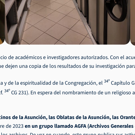
vicio de académicos e investigadores autorizados. Con el acu
ue dejen una copia de los resultados de su investigación para
34º
a y de la espiritualidad de la Congregación, el
Capítulo G
34º
cf.
CG 231). En espera del nombramiento de un religioso a
inos de la Asunción, las Oblatas de la Asunción, las Orant
re de 2023
en un grupo llamado AGFA (Archivos Generales d
los archivos. De vez en cuando, este grupo publica sus activ