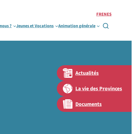
FR
EN
ES
nous ?
Jeunes et Vocations
Animation générale

Actualités
s et
La vie des Provinces
Documents