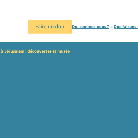
Faire un don
Qui sommes-nous ?
Que faisons-
 à Jérusalem : découvertes et musée
/Charisme N° 09 –
rusalem : découverte
sion d’Orient
Pèlerinages