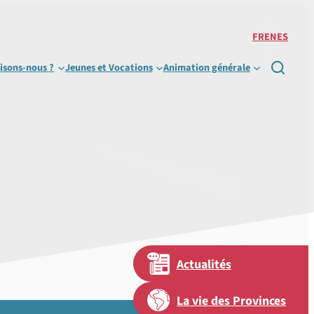
FR
EN
ES
isons-nous ?
Jeunes et Vocations
Animation générale

Actualités
La vie des Provinces