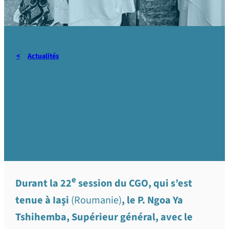
Actualités
Admissions aux vœux et
appels aux ordres – Juin
2026
e
Durant la 22
session du CGO, qui s’est
tenue à Iaşi
(Roumanie)
, le P. Ngoa Ya
Tshihemba, Supérieur général, avec le